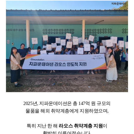
2025
년
,
지파운데이션은 총
147
억 원 규모의
물품을
해외 취약계층에게 지원하였으며
,
특히 지난 한 해
라오스 취약계층 지원
이
활발히 이루어졌습니다
.