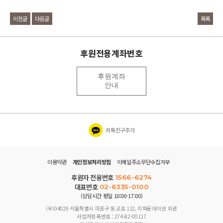
이전글
다음글
목록
후원전용계좌번호
후원계좌
안내
카톡친구추가
이용약관
개인정보처리방침
이메일주소무단수집거부
후원자 전용번호
1566-6274
대표번호
02-6335-0100
(상담시간 평일 10:00-17:00)
(우)04029 서울특별시 마포구 동교로 112, 지파운데이션 회관
사업자등록번호 : 274-82-00117