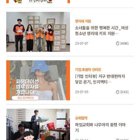
생리대 지원
소녀들을 위한 행복한 시간_여성
청소년 생리대 키트 지원…
25-07-07
34081
기업 후원자 인터뷰
[기업 인터뷰] 지구 반대편까지
닿은 온기, 인지액티…
25-07-05
32431
교회협력
하임교회와 나무야의 동행 이야
기