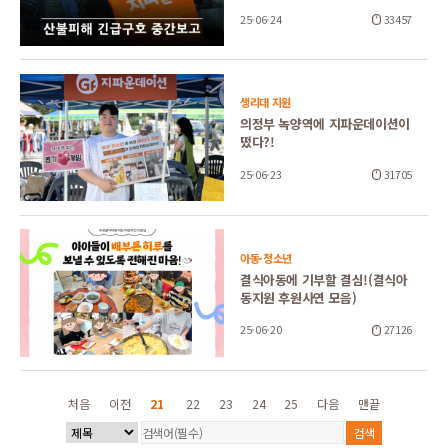
25-06-24
33457
생리대 지원
의정부 녹양역에 지파운데이션이
떴다?!
25-06-23
31705
아동·청소년
결식아동에 기부할 결심!(결식아
동지원 후원사연 모음)
25-06-20
27126
처음
이전
21
22
23
24
25
다음
맨끝