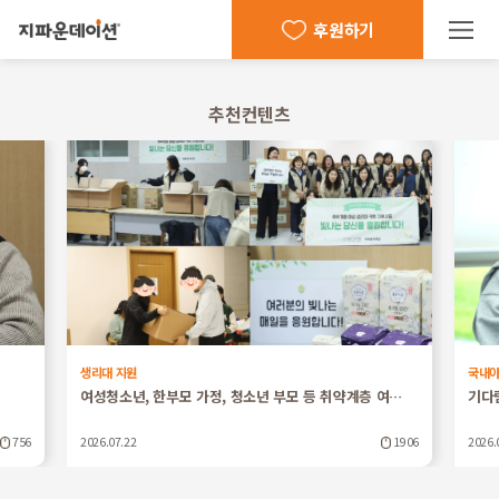
후원하기
추천컨텐츠
생리대 지원
국내
여성청소년, 한부모 가정, 청소년 부모 등 취약계층 여…
기다
756
2026.07.22
1906
2026.