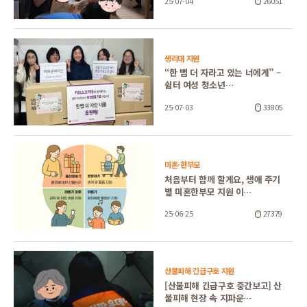
25-07-04
26051
생리대 지원
“한 뼘 더 자라고 있는 너에게” –
쉼터 여성 청소년…
25-07-03
33805
미혼·한부모
처음부터 함께 할게요, 생애 주기
별 미혼한부모 지원 이…
25-06-25
27379
산불피해 긴급구호 지원
[산불피해 긴급구호 중간보고] 산
불피해 현장 속 지파운…