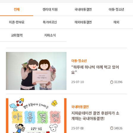
전체
생리대 지원
국내아동결연
아동·청소년
미혼·한부모
독거어르신
해외아동결연
해외
교회협력
지파소식
아동·청소년
“하루에 하나씩 아껴 먹고 있어
요”
25-07-10
32296
국내아동결연
지파운데이션 결연 후원자가 소
개하는 국내아동결연!
25-07-08
34926