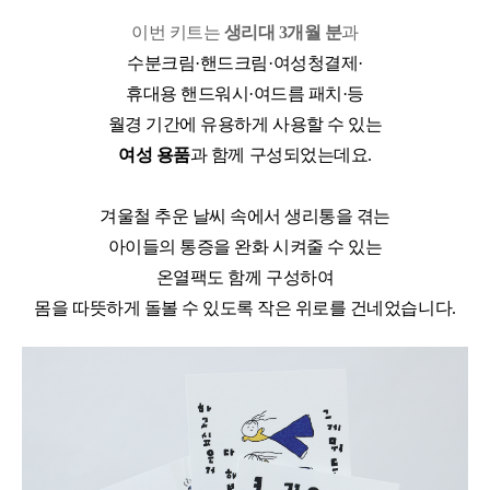
이번 키트는
생리대
3
개월 분
과
수분크림
·
핸드크림
·
여성청결제
·
휴대용 핸드워시
·
여드름 패치
·
등
월경 기간에 유용하게 사용할 수 있는
여성 용품
과 함께 구성되었는데요
.
겨울철 추운 날씨 속에서 생리통을 겪는
아이들의 통증을 완화 시켜줄 수 있는
온열팩도 함께 구성하여
몸을 따뜻하게 돌볼 수 있도록 작은 위로를 건네었습니다
.