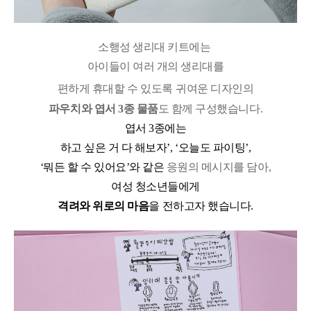
소행성 생리대 키트에는
아이들이 여러 개의 생리대를
편하게 휴대할 수 있도록
귀여운 디자인의
파우치와
엽서
3
종 물품
도 함께 구성했습니다
.
엽서
3
종에는
하고 싶은 거 다 해보자
’, ‘
오늘도 파이팅
’,
‘
뭐든 할 수 있어요
’
와 같은
응원의 메시지를 담아
,
여성 청소년들에게
격려와 위로의 마음
을 전하고자 했습니다
.