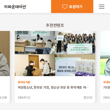
후원하기
추천컨텐츠
생리대 지원
국내
여성청소년, 한부모 가정, 청소년 부모 등 취약계층 여…
기다
1228
2026.07.22
2313
2026.