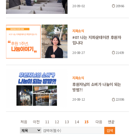
20-09-02
20966
지파소식
#07 나는 지파운데이션 후원자
입니다
20-08-27
21439
지파소식
후원자님의 소비가 나눔이 되는
방법?!
20-08-12
22006
처음
이전
11
12
13
14
15
다음
맨끝