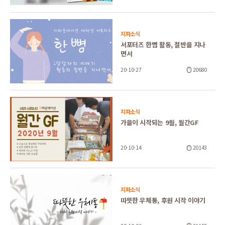
지파소식
서포터즈 한뼘 활동, 절반을 지나
면서
20-10-27
20680
지파소식
가을이 시작되는 9월, 월간GF
20-10-14
20143
지파소식
따뜻한 우체통, 후원 시작 이야기