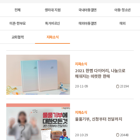
전체
생리대 지원
국내아동결연
아동·청소년
미혼·한부모
독거어르신
해외아동결연
해외
교회협력
지파소식
지파소식
2021 한뼘 다이어리, 나눔으로
채워지는 따뜻한 한해
20-11-09
23194
지파소식
물품기부, 신청부터 전달까지
20-10-29
20448