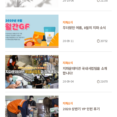
20-10-06
21155
지파소식
무더웠던 여름, 8월의 지파 소식
20-09-11
20752
지파소식
지파운데이션 국내사업팀을 소개
합니다!
20-09-04
21670
지파소식
2020 상반기 YP 인턴 후기